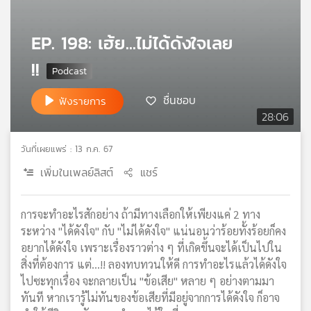
เครือ
ข่าย
EP. 198: เฮ้ย...ไม่ได้ดังใจเลย
วิทยุ
ไทย
!!
พี
บี
ชื่นชอบ
ฟังรายการ
เอส
28:06
วันที่เผยแพร่ : 13 ก.ค. 67
แผนที่
เพิ่มในเพลย์ลิสต์
แชร์
วิทยุ
เครือ
ข่าย
การจะทำอะไรสักอย่าง ถ้ามีทางเลือกให้เพียงแค่ 2 ทาง
ระหว่าง "ได้ดังใจ" กับ "ไม่ได้ดังใจ" แน่นอนว่าร้อยทั้งร้อยก็คง
อยากได้ดังใจ เพราะเรื่องราวต่าง ๆ ที่เกิดขึ้นจะได้เป็นไปใน
สิ่งที่ต้องการ แต่...!! ลองทบทวนให้ดี การทำอะไรแล้วได้ดังใจ
ไปซะทุกเรื่อง จะกลายเป็น "ข้อเสีย" หลาย ๆ อย่างตามมา
ทันที หากเรารู้ไม่ทันของข้อเสียที่มีอยู่จากการได้ดังใจ ก็อาจ