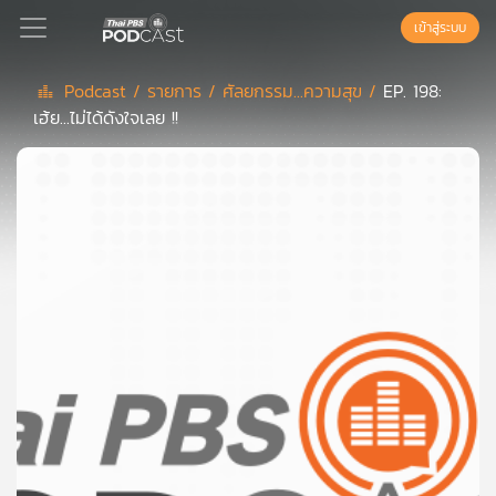
เข้าสู่ระบบ
Podcast /
รายการ /
ศัลยกรรม...ความสุข /
EP. 198:
เฮ้ย...ไม่ได้ดังใจเลย !!
Podcast
เพล
ย์
ลิ
สต์
แนะนำ
เพล
ย์
ลิ
สต์
ของ