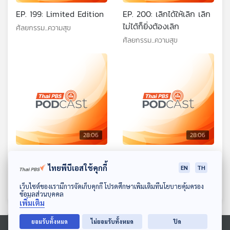
EP. 199: Limited Edition
EP. 200: เลิกได้ให้เลิก เลิก
ไม่ได้ก็ยิ่งต้องเลิก
ศัลยกรรม...ความสุข
ศัลยกรรม...ความสุข
28:06
28:06
EP. 201: ดูแล้วมันอิน
EP. 202: ยกภูเขาออกจาก
อก
ไทยพีบีเอสใช้คุกกี้
EN
TH
ศัลยกรรม...ความสุข
ศัลยกรรม...ความสุข
ดาวน์โหลด Thai PBS Podcast Application
เว็บไซต์ของเรามีการจัดเก็บคุกกี้ โปรดศึกษาเพิ่มเติมที่นโยบายคุ้มครอง
ข้อมูลส่วนบุคคล
เพิ่มเติม
ยอมรับทั้งหมด
ไม่ยอมรับทั้งหมด
ปิด
ตอนที่เกี่ยวข้อง