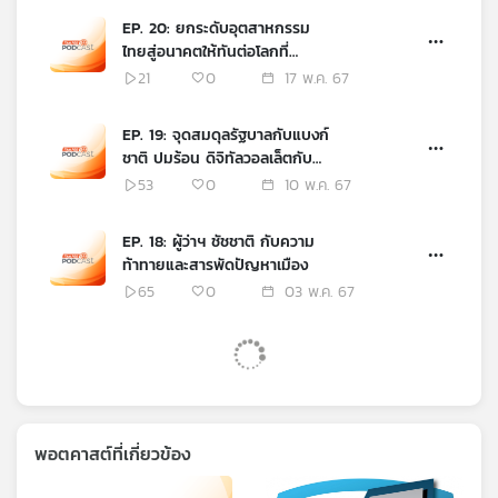
EP. 20: ยกระดับอุตสาหกรรม
ไทยสู่อนาคตให้ทันต่อโลกที่
เปลี่ยนแปลง
21
0
17 พ.ค. 67
EP. 19: จุดสมดุลรัฐบาลกับแบงก์
ชาติ ปมร้อน ดิจิทัลวอลเล็ตกับ
อัตราดอกเบี้ย
53
0
10 พ.ค. 67
EP. 18: ผู้ว่าฯ ชัชชาติ กับความ
ท้าทายและสารพัดปัญหาเมือง
65
0
03 พ.ค. 67
พอตคาสต์ที่เกี่ยวข้อง