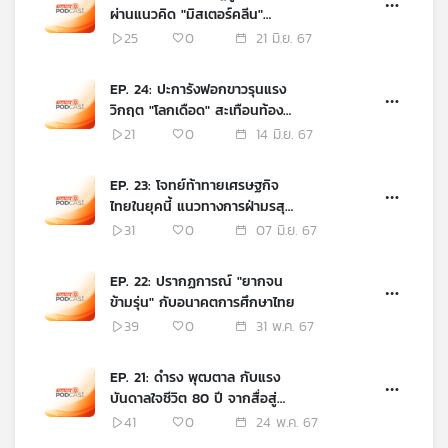
ผ่านแนวคิด "มิสเตอร์คลีน"
ท่ามกลางความสิ้นศรัทธาใน
25
0
21 มิ.ย. 67
สายตาประชาชน
EP. 24: ปะการังฟอกขาวรุนแรง
วิกฤต "โลกเดือด" สะเทือนท้อง
ทะเลไทย
21
0
14 มิ.ย. 67
EP. 23: โจทย์ท้าทายเศรษฐกิจ
ไทยในยุคนี้ แนวทางการฝ่ามรสุม
กับการฟื้นตัว
31
0
07 มิ.ย. 67
EP. 22: ปรากฏการณ์ "ยากจน
ข้ามรุ่น" กับอนาคตการศึกษาไทย
39
0
31 พ.ค. 67
EP. 21: ดำรง พุฒตาล กับแรง
บันดาลใจชีวิต 80 ปี จากสื่อสู่
การเมือง
41
0
24 พ.ค. 67