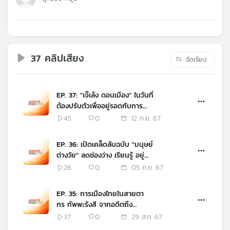
คุณ
เพลง
37 คลิปเสียง
จัดเรียง
บทความ
EP. 37: "เจ๊เล้ง ดอนเมือง" ในวันที่
ต้องปรับตัวเพื่ออยู่รอดกับการ
ค้าขายยุคใหม่
45
0
12 ก.ย. 67
ข่าว
และ
กิจกรรม
EP. 36: เปิดเคล็ดลับฉบับ "มนุษย์
ต่างวัย" ลดช่องว่าง เรียนรู้ อยู่
ร่วมกัน
26
0
05 ก.ย. 67
เกี่ยว
กับ
EP. 35: การเมืองไทยในสายตา
เรา
กร ทัพพะรังสี จากอดีตถึง
ปัจจุบัน
37
0
29 ส.ค. 67