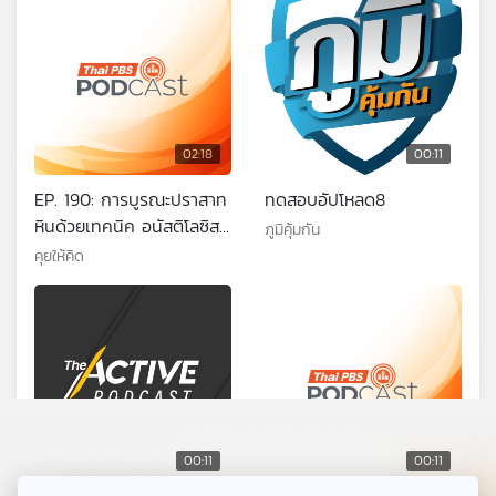
02:18
00:11
EP. 190: การบูรณะปราสาท
ทดสอบอัปโหลด8
หินด้วยเทคนิค อนัสติโลซิส
ภูมิคุ้มกัน
ตอนที่ 2
คุยให้คิด
00:11
00:11