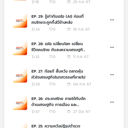
18
0
25 ก.ค. 67
EP. 29: รู้เท่าทันเอไอ (AI) ก่อนที่
คนไทยจะถูกทิ้งไว้ข้างหลัง
24
0
18 ก.ค. 67
EP. 28: เอไอ เปลี่ยนโลก เปลี่ยน
ชีวิตคนไทย กับสงครามเศรษฐกิจ
แห่งอนาคต
32
0
11 ก.ค. 67
EP. 27: ท้อแท้ สิ้นหวัง ตลาดหุ้น
หัวใจเศรษฐกิจในทศวรรษที่หายไป
29
0
04 ก.ค. 67
EP. 26: ประเทศไทย ภายใต้กับดัก
ด้านเศรษฐกิจ การเมือง และ
สังคม
47
0
27 มิ.ย. 67
EP. 25: ความหวังปฏิรูปตำรวจ