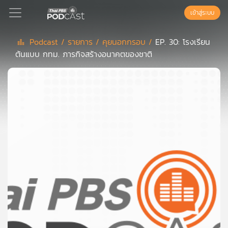
เข้าสู่ระบบ
Podcast /
รายการ /
คุยนอกกรอบ /
EP. 30: โรงเรียน
ต้นแบบ กทม. ภารกิจสร้างอนาคตของชาติ
Podcast
เพล
ย์
ลิ
สต์
แนะนำ
เพล
ย์
ลิ
สต์
ของ