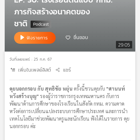
เครือ
ภารกิจสร้างอนาคตของ
ข่าย
วิทยุ
ชาติ
ไทย
พี
ชื่นชอบ
ฟังรายการ
บี
29:05
เอส
วันที่เผยแพร่ : 25 ก.ค. 67
เพิ่มในเพลย์ลิสต์
แชร์
แผนที่
วิทยุ
เครือ
คุยนอกกรอบ กับ สุทธิชัย หยุ่น
ครั้งนี้ชวนคุยกับ
"ศานนท์
ข่าย
หวังสร้างบุญ"
รองผู้ว่าราชการกรุงเทพมหานคร กับการ
พัฒนาด้านการศึกษาของโรงเรียนในสังกัด กทม. ความคาด
หวังต่อการเปลี่ยนแปลงระบบการศึกษาประเทศ และการนำ
เทคโนโลยีมาช่วยพัฒนาครูและนักเรียน ฟังได้ในรายการ คุย
นอกกรอบ ค่ะ