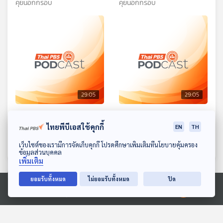
ระดับนานาชาติ ของโค้ชอ๊อต
รักษ์โลก มาริญา พูลเลิศ
คุยนอกกรอบ
คุยนอกกรอบ
ลาภ
29:05
29:05
EP. 33: วรรณสิงห์
EP. 34: สถานการณ์ค้าขาย
ประเสริฐกุล "นักผจญภัย"
และการลงทุนในทองคำ ช่วง
ไทยพีบีเอสใช้คุกกี้
EN
TH
ในดินแดนสงคราม
นี้เกิดอะไรขึ้น ?
คุยนอกกรอบ
คุยนอกกรอบ
ดาวน์โหลด Thai PBS Podcast Application
เว็บไซต์ของเรามีการจัดเก็บคุกกี้ โปรดศึกษาเพิ่มเติมที่นโยบายคุ้มครอง
ข้อมูลส่วนบุคคล
เพิ่มเติม
ยอมรับทั้งหมด
ไม่ยอมรับทั้งหมด
ปิด
ตอนที่เกี่ยวข้อง
Ⓒ 2020 องค์การกระจายเสียงและแพร่ภาพสาธารณะแห่งประเทศไทย