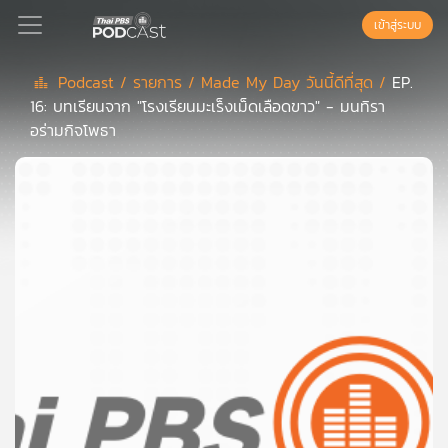
เข้าสู่ระบบ
Podcast /
รายการ /
Made My Day วันนี้ดีที่สุด /
EP.
16: บทเรียนจาก "โรงเรียนมะเร็งเม็ดเลือดขาว" - มนทิรา
Podcast
อร่ามกิจโพธา
เพล
ย์
ลิ
สต์
แนะนำ
เพล
ย์
ลิ
สต์
ของ