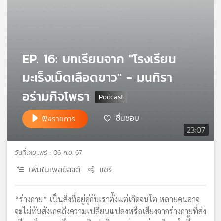
เครือ
ข่าย
วิทยุ
ไทย
พี
EP. 16: บทเรียนจาก "โรงเรียน
บี
มะเร็งเม็ดเลือดขาว" - มนทิรา
เอส
อร่ามกิจโพธา
แผนที่
ชื่นชอบ
ฟังรายการ
วิทยุ
23:07
เครือ
ข่าย
วันที่เผยแพร่ : 06 ก.ย. 67
เพิ่มในเพลย์ลิสต์
แชร์
“ร่างกาย” เป็นสิ่งที่อยู่คู่กับเราตั้งแต่เกิดจนโต หลายคนอาจ
จะไม่ทันสังเกตถึงความเปลี่ยนแปลงหรือเสียงจากร่างกายที่ส่ง