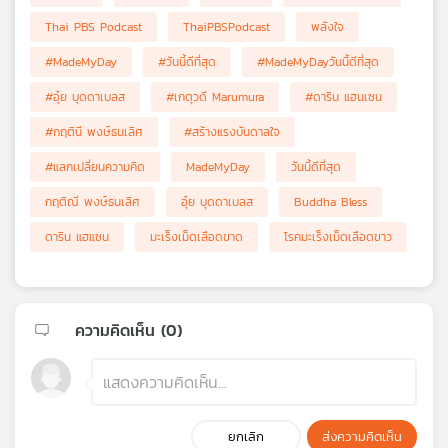
Thai PBS Podcast
ThaiPBSPodcast
พลังใจ
#MadeMyDay
#วันนี้ดีที่สุด
#MadeMyDayวันนี้ดีที่สุด
#อุ๋ย บุดดาเบลส
#เกตุวดี Marumura
#ดาริน แฮนเซน
#กฤตินี พงษ์ธนเลิศ
#สร้างแรงบันดาลใจ
#แลกเปลี่ยนความคิด
MadeMyDay
วันนี้ดีที่สุด
กฤติณี พงษ์ธนเลิศ
อุ๋ย บุดดาเบลส
Buddha Bless
ดาริน แฮแซน
มะเร็งเม็ดเลือดขาด
โรคมะเร็งเม็ดเลือดขาว
ความคิดเห็น (
0
)
ยกเลิก
ส่งความคิดเห็น