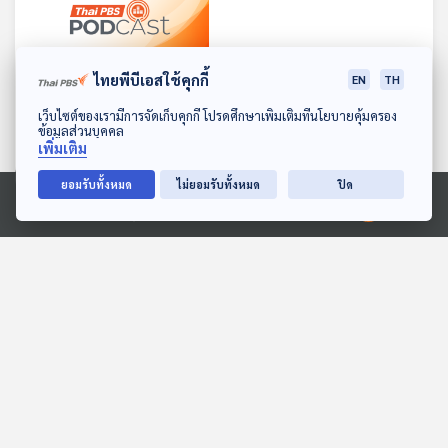
ไทยพีบีเอสใช้คุกกี้
EN
TH
23:07
ดาวน์โหลด Thai PBS Podcast Application
เว็บไซต์ของเรามีการจัดเก็บคุกกี้ โปรดศึกษาเพิ่มเติมที่นโยบายคุ้มครอง
EP. 19: ประวัติศาสตร์รสชาติ
ข้อมูลส่วนบุคคล
เพิ่มเติม
ใหม่ - อาจารย์บูม
ผศ.สิทธารถ ศรีโคตร
Made My Day วันนี้ดีที่สุด
ยอมรับทั้งหมด
ไม่ยอมรับทั้งหมด
ปิด
Ⓒ 2020 องค์การกระจายเสียงและแพร่ภาพสาธารณะแห่งประเทศไทย
ตอนที่เกี่ยวข้อง
23:07
23:07