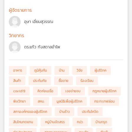
ผู้จัดรายการ
อุษา เอี่ยมสุวรรณ
วิทยากร
ดร.แก้ว กังสดาลอำไพ
อาหาร
ภูมิคุ้มกัน
บ้าน
วิจัย
ผู้บริโภค
สินค้า
ประกันภัย
ซื้อขาย
ร้องเรียน
covid19
คิดก่อนเชื่อ
เจอจ่ายจบ
กฎหมายผู้บริโภค
พิษวิทยา
สคบ.
มูลนิธิเพื่อผู้บริโภค
กระทะเทฟล่อน
สภาองค์กรของผู้บริโภค
บ้านร้าว
ประกันโควิด
สินไหมทดแทน
หมู่บ้านจัดสรร
กปว.
บ้านทรุด