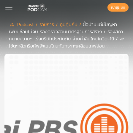
เข้าสู่ระบบ
Podcast /
รายการ /
ภูมิคุ้มกัน /
ซื้อบ้านแต่มีปัญหา
เพียบซ่อมไม่จบ ร้องตรวจสอบมาตรฐานการสร้าง / ร้องสภา
Podcast
ทนายความฯ เร่งบริษัทประกันภัย จ่ายค่าสินไหมโควิด-19 / จะ
ใช้ตะหลิวหรือทัพพีแบบไหนกับกระทะเคลือบเทฟล่อน
เพล
ย์
ลิ
สต์
แนะนำ
เพล
ย์
ลิ
สต์
ของ