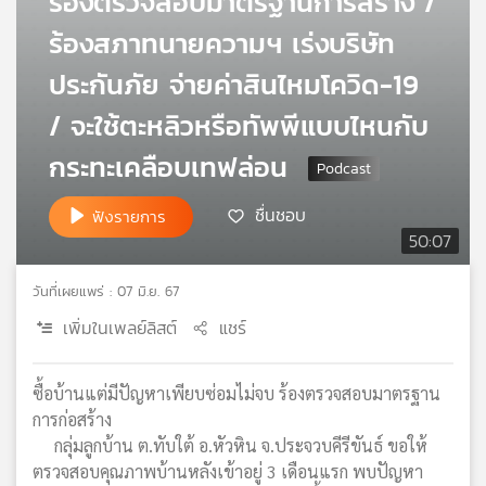
ร้องตรวจสอบมาตรฐานการสร้าง /
เครือ
ร้องสภาทนายความฯ เร่งบริษัท
ข่าย
วิทยุ
ประกันภัย จ่ายค่าสินไหมโควิด-19
ไทย
/ จะใช้ตะหลิวหรือทัพพีแบบไหนกับ
พี
บี
กระทะเคลือบเทฟล่อน
เอส
ชื่นชอบ
ฟังรายการ
50:07
แผนที่
วิทยุ
วันที่เผยแพร่ : 07 มิ.ย. 67
เครือ
ข่าย
เพิ่มในเพลย์ลิสต์
แชร์
ซื้อบ้านแต่มีปัญหาเพียบซ่อมไม่จบ ร้องตรวจสอบมาตรฐาน
การก่อสร้าง
กลุ่มลูกบ้าน ต.ทับใต้ อ.หัวหิน จ.ประจวบคีรีขันธ์ ขอให้
ตรวจสอบคุณภาพบ้านหลังเข้าอยู่ 3 เดือนแรก พบปัญหา