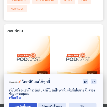
ท่อประปาแตก
สภาทนายความฯ
ตะหลิว
ทัพพี
Non-stick
ตอนถัดไป
50:07
50:07
ไทยพีบีเอสใช้คุกกี้
EN
TH
อย. ตรวจพบไซบูทรามีนใน
Pre-Order ตุ๊กตาลาบูบู้ไม่
ผลิตภัณฑ์เสริมอาหาร /
ได้สินค้า เสียหาย 12 ล้าน
ดาวน์โหลด Thai PBS Podcast Application
เว็บไซต์ของเรามีการจัดเก็บคุกกี้ โปรดศึกษาเพิ่มเติมที่นโยบายคุ้มครอง
ข้อมูลส่วนบุคคล
ร้องถูกเพจเฟซบุ๊กหลอกพรี
บาท / สาหร่ายพวงองุ่น
ภูมิคุ้มกัน
ภูมิคุ้มกัน
เพิ่มเติม
ออเดอร์ซื้อลาบูบู้แต่ไม่ได้
ของขอเงินคืนไม่ได้ / สาร
ยอมรับทั้งหมด
ไม่ยอมรับทั้งหมด
ปิด