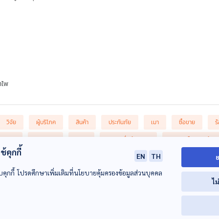
ำไพ
วิจัย
ผู้บริโภค
สินค้า
ประกันภัย
เมา
ซื้อขาย
ร
บริโภค
พิษวิทยา
สคบ.
มูลนิธิเพื่อผู้บริโภค
สภาองค์กรของผู้บริ
้คุกกี้
EN
TH
ry syndrome
เพิกถอนใบอนุญาต
ย
บคุกกี้ โปรดศึกษาเพิ่มเติมที่นโยบายคุ้มครองข้อมูลส่วนบุคคล
ไม
00:00:00
00:00:00