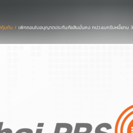
มิคุ้มกัน /
เพิกถอนใบอนุญาตประกันภัยสินมั่นคง กปว.แบกรับหนี้แทน 30