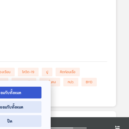
้องเรียน
โควิด-19
ปู
คิดก่อนเชื่อ
โภค
เคลมประกัน
สินมั่นคง
กปว.
BYD
อมรับทั้งหมด
่ยอมรับทั้งหมด
ปิด