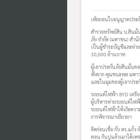
เพิกถอนใบอนุญาตประกัน
สำรวจทรัพย์สิน บ.สินมั่
ภัย จำกัด (มหาชน) สำน
เป็นผู้ชำระบัญชีและจ่า
30,000 ล้านบาท
ผู้เอาประกันภัยสินมั่นค
ฟังจาก คุณชนะพล มหาวง
และในมุมของผู้เอาประก
รถยนต์ไฟฟ้า BYD เตรี
ผู้บริหารค่ายรถยนต์ไฟ
รถยนต์ไฟฟ้าให้เกิดความ
การพิจารณาเยียวยา
คิดก่อนเชื่อ กับ ดร.แก้
ตอน กินปูแล้วเมาได้เพร