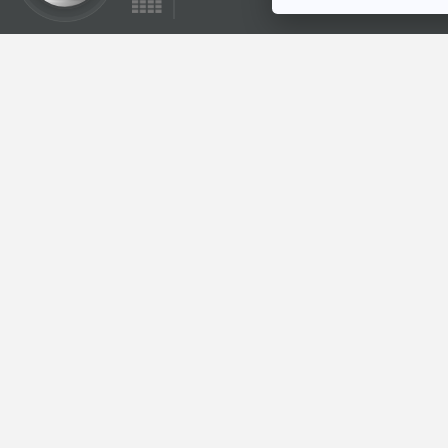
53:03
เตือนภัยถูกหลอกซื้อ
พวงกุญแจเพจปลอม
POP MART
ภูมิคุ้มกัน
Labubu-TH / ผล
การยืนยันตัวตนซิม
มือถือ 6 -100เลข
หมาย เตรียมระงับใช้
ตอนที่เกี่ยวข้อง
งานกว่าสองล้านเลข
หมายสกัดแก๊งคอล
เซ็นเตอร์ / อิทธิพล
ต่อการแสดงออกของ
ยีนบนดีเอ็นเอ ตอน 2