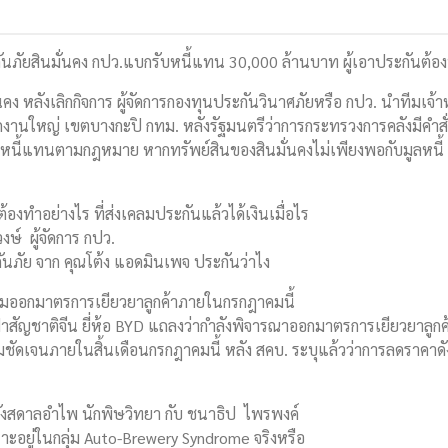
ภัยสินมั่นคง กปว.แบกรับหนี้แทน 30,000 ล้านบาท ผู้เอาประกันต้องท
นคง หลังเลิกกิจการ ผู้จัดการกองทุนประกันวินาศภัยหรือ กปว. นำทีมเจ้าห
ักงานใหญ่ เขตบางกะปิ กทม. หลังรัฐมนตรีว่าการกระทรวงการคลังมีคำส
ยหนี้แทนตามกฎหมาย หากทรัพย์สินของสินมั่นคงไม่เพียงพอกับมูลหนี้ ซ
งต้องทำอย่างไร ที่ส่งเคลมประกันแล้วได้เงินเมื่อไร
ษ์ ผู้จัดการ กปว.
ันภัย จาก คุณโต้ง แอดมินเพจ ประกันว่าไง
ยมออกมาตรการเยียวยาลูกค้าภายในกรกฎาคมนี้
ฟ้าสัญชาติจีน ยี่ห้อ BYD แถลงว่ากำลังพิจารณาออกมาตรการเยียวยาลู
ชัดเจนภายในสิ้นเดือนกรกฎาคมนี้ หลัง สคบ. ระบุแล้วว่าการลดราคาดังกล
ว กังสดาลอำไพ นักพิษวิทยา กับ ชนาธิป ไพรพงค์
าะอยู่ในกลุ่ม Auto-Brewery Syndrome จริงหรือ