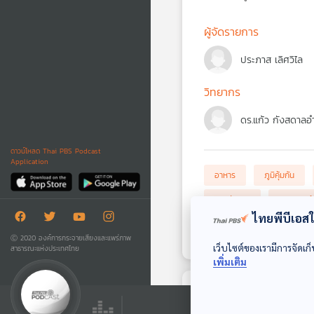
ผู้จัดรายการ
ประภาส เลิศวิไล
วิทยากร
ดร.แก้ว กังสดาลอ
ดาวน์โหลด Thai PBS Podcast
Application
อาหาร
ภูมิคุ้มกัน
เจอจ่ายจบ
กฎหมายผู้
ไทยพีบีเอสใช
ลดราคา
Auto-brewe
Ⓒ 2020 องค์การกระจายเสียงและแพร่ภาพ
เว็บไซต์ของเรามีการจัดเก็
สาธารณะแห่งประเทศไทย
เพิ่มเติม
ตอนถัดไป