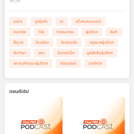
อาหาร
ภูมิคุ้มกัน
ยา
แก๊งคอลเซนเตอร์
มิจฉาชีพ
วิจัย
โทรคมนาคม
ผู้บริโภค
สินค้า
ซื้อขาย
ร้องเรียน
คิดก่อนเชื่อ
กฎหมายผู้บริโภค
พิษวิทยา
สคบ.
อินเทอร์เน็ต
มูลนิธิเพื่อผู้บริโภค
สภาองค์กรของผู้บริโภค
ภัยออนไลน์
ยาแก้หวัด
ตอนถัดไป