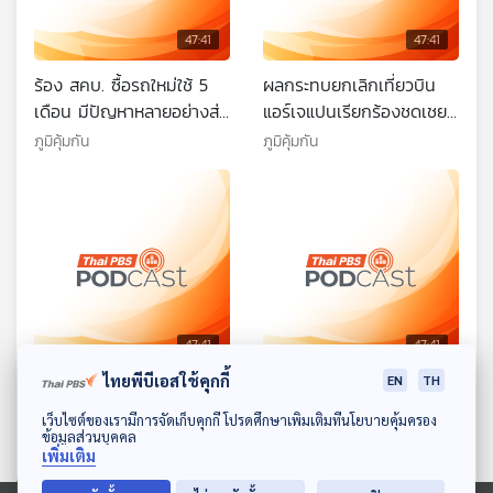
47:41
47:41
ร้อง สคบ. ซื้อรถใหม่ใช้ 5
ผลกระทบยกเลิกเที่ยวบิน
เดือน มีปัญหาหลายอย่างส่ง
แอร์เจแปนเรียกร้องชดเชย
ซ่อมแล้วถึง 8 ครั้งแก้ไขไม่
อย่างไร / ข้าวโพดขึ้นรา กิน
ภูมิคุ้มกัน
ภูมิคุ้มกัน
ได้ / ปัญหานกแอร์ ดีเลย์
ได้จริงหรือ
ยกเลิกเที่ยวบิน / งานวิจัย
หลอดกระดาษพบสารฟลูออ
โรโพลิเมอร์ปนเปื้อน
47:41
47:41
ไทยพีบีเอสใช้คุกกี้
EN
TH
ภัยทุจริตทางการเงิน ถูกดูด
ร้อง กรุงไทย ออโต้ลีส ไม่
สกุลเงินดิจิทัล / ฮอร์โมน
คืนเล่มทะเบียน / ร่างกาย
ดาวน์โหลด Thai PBS Podcast Application
เว็บไซต์ของเรามีการจัดเก็บคุกกี้ โปรดศึกษาเพิ่มเติมที่นโยบายคุ้มครอง
ข้อมูลส่วนบุคคล
ออกซีโตซินช่วยให้ขนหรือผม
แข็งแรง สุขภาพต้องดี
ภูมิคุ้มกัน
ภูมิคุ้มกัน
เพิ่มเติม
งอกใหม่