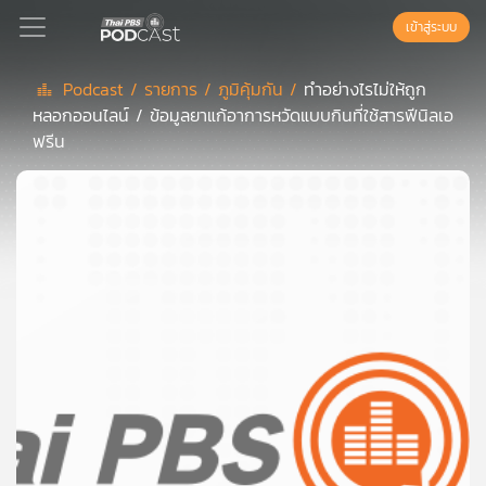
เข้าสู่ระบบ
Podcast /
รายการ /
ภูมิคุ้มกัน /
ทำอย่างไรไม่ให้ถูก
หลอกออนไลน์ / ข้อมูลยาแก้อาการหวัดแบบกินที่ใช้สารฟีนิลเอ
Podcast
ฟรีน
เพล
ย์
ลิ
สต์
แนะนำ
เพล
ย์
ลิ
สต์
ของ