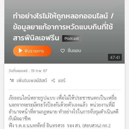
เครือ
ข่าย
ทำอย่างไรไม่ให้ถูกหลอกออนไลน์ /
วิทยุ
ข้อมูลยาแก้อาการหวัดแบบกินที่ใช้
ไทย
พี
สารฟีนิลเอฟรีน
บี
เอส
ชื่นชอบ
ฟังรายการ
47:41
แผนที่
วันที่เผยแพร่ : 19 ก.พ. 67
วิทยุ
เครือ
เพิ่มในเพลย์ลิสต์
แชร์
ข่าย
ภัยออนไลน์หลายรูปแบบ เพื่อไม่ให้ประชาชนตกเป็นเหยื่อ
นอกจากจะระมัดระวังป้องกันด้วยตัวเองแล้ว หน่วยงานที่มี
อำนาจหน้าที่ตามกฎหมาย ทำอย่างไรในการจับกุมดำเนินคดี
กับมิจฉาชีพ
ฟัง ร.ต.อ.นนทพัทธ์ อินทรศวร รอง สว. (สอบสวน) กก.2