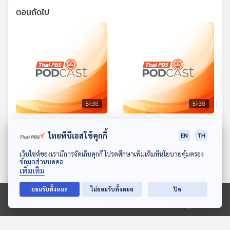
ตอนถัดไป
51:38
51:38
ภัยทุจริตทางการเงิน ถูกดูด
ร้อง กรุงไทย ออโต้ลีส ไม่
ไทยพีบีเอสใช้คุกกี้
สกุลเงินดิจิทัล / ฮอร์โมน
คืนเล่มทะเบียน / ร่างกาย
EN
TH
ออกซีโตซินช่วยให้ขนหรือผม
แข็งแรง สุขภาพต้องดี
ภูมิคุ้มกัน
ภูมิคุ้มกัน
ดาวน์โหลด Thai PBS Podcast Application
เว็บไซต์ของเรามีการจัดเก็บคุกกี้ โปรดศึกษาเพิ่มเติมที่นโยบายคุ้มครอง
งอกใหม่
ข้อมูลส่วนบุคคล
เพิ่มเติม
ยอมรับทั้งหมด
ไม่ยอมรับทั้งหมด
ปิด
Ⓒ 2020 องค์การกระจายเสียงและแพร่ภาพสาธารณะแห่งประเทศไทย