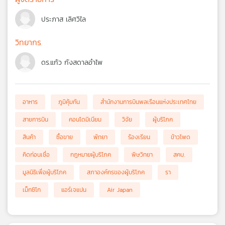
ประภาส เลิศวิไล
วิทยากร
ดร.แก้ว กังสดาลอำไพ
อาหาร
ภูมิคุ้มกัน
สำนักงานการบินพลเรือนแห่งประเทศไทย
สายการบิน
คอนโดมิเนียม
วิจัย
ผู้บริโภค
สินค้า
ซื้อขาย
พัทยา
ร้องเรียน
ข้าวโพด
คิดก่อนเชื่อ
กฎหมายผู้บริโภค
พิษวิทยา
สคบ.
มูลนิธิเพื่อผู้บริโภค
สภาองค์กรของผู้บริโภค
รา
เม็กซิโก
แอร์เจแปน
Air Japan