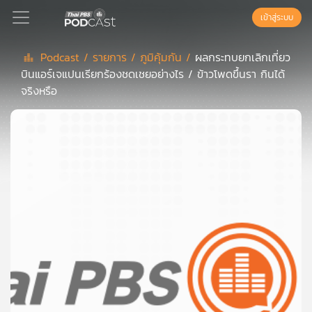
เข้าสู่ระบบ
Podcast /
รายการ /
ภูมิคุ้มกัน /
ผลกระทบยกเลิกเที่ยว
บินแอร์เจแปนเรียกร้องชดเชยอย่างไร / ข้าวโพดขึ้นรา กินได้
Podcast
จริงหรือ
เพล
ย์
ลิ
สต์
แนะนำ
เพล
ย์
ลิ
สต์
ของ