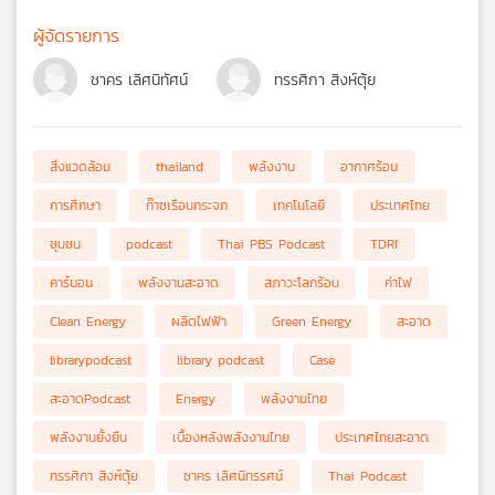
ผู้จัดรายการ
ชาคร เลิศนิทัศน์
ทรรศิกา สิงห์ตุ้ย
สิ่งแวดล้อม
thailand
พลังงาน
อากาศร้อน
การศึกษา
ก๊าซเรือนกระจก
เทคโนโลยี
ประเทศไทย
ชุมชน
podcast
Thai PBS Podcast
TDRI
คาร์บอน
พลังงานสะอาด
สภาวะโลกร้อน
ค่าไฟ
Clean Energy
ผลิตไฟฟ้า
Green Energy
สะอาด
librarypodcast
library podcast
Case
สะอาดPodcast
Energy
พลังงานไทย
พลังงานยั้งยืน
เบื้องหลังพลังงานไทย
ประเทศไทยสะอาด
ทรรศิกา สิงห์ตุ้ย
ชาคร เลิศนิทรรศน์
Thai Podcast