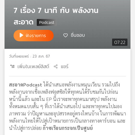
เครือ
7 เรื่อง 7 นาที กับ พลังงาน
ข่าย
สะอาด
วิทยุ
ไทย
พี
ชื่นชอบ
ฟังรายการ
บี
07:22
เอส
วันที่เผยแพร่ : 23 ส.ค. 67
เพิ่มในเพลย์ลิสต์
แชร์
แผนที่
วิทยุ
เครือ
สะอาดPodcast
ได้นำเสนอพลังงานหมุนเวียน รวมไปถึง
ข่าย
พลังงานจากเชื้อเพลิงฟอสซิลให้ทุกคนได้รับชมกันไปก่อน
หน้านี้แล้ว และใน EP นี้เราจะพาทุกคนมาสรุป พลังงาน
ทั้งหมดแบบสั้น ๆ ที่เราได้นำเสนอไป และพาทุกคนไปมอง
ภาพรวม ว่าปัญหาและอุปสรรคอยู่ตรงไหนบ้าง ในการพัฒนา
พลังงานไทยให้ไปสู่เป้าหมายการเป็นกลางทางคาร์บอน และ
นำไปสู่การปล่อย
ก๊าซเรือนกระจกเป็นศูนย์