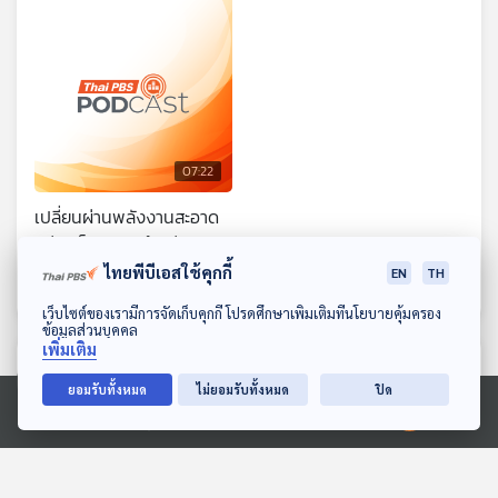
07:22
เปลี่ยนผ่านพลังงานสะอาด
อย่างเป็นธรรมทำอย่างไร ?
ไทยพีบีเอสใช้คุกกี้
สะอาด Podcast
EN
TH
ดาวน์โหลด Thai PBS Podcast Application
เว็บไซต์ของเรามีการจัดเก็บคุกกี้ โปรดศึกษาเพิ่มเติมที่นโยบายคุ้มครอง
ข้อมูลส่วนบุคคล
เพิ่มเติม
ตอนที่เกี่ยวข้อง
ยอมรับทั้งหมด
ไม่ยอมรับทั้งหมด
ปิด
Ⓒ 2020 องค์การกระจายเสียงและแพร่ภาพสาธารณะแห่งประเทศไทย