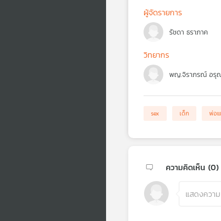
ผู้จัดรายการ
รัชดา ธราภาค
วิทยากร
พญ.จิราภรณ์ อรุณ
sex
เด็ก
พ่อแ
ความคิดเห็น (
0
)