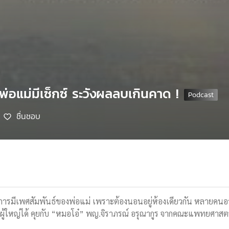
นพ่อแม่มีเซ็กซ์ ระวังผลลบเกินคาด !
ชื่นชอบ
ับการมีเพศสัมพันธ์ของพ่อแม่ เพราะต้องนอนอยู่ห้องเดียวกัน หลายคนอ
็นผู้ใหญ่ได้ คุยกับ “หมอโอ๋” พญ.จิราภรณ์ อรุณากูร จากคณะแพทยศาส