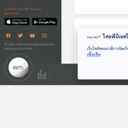
ดาวน์โหลด Thai PBS Podcast
Application
ตอนถัดไป
ไทยพีบีเอสใช
Ⓒ 2020 องค์การกระจายเสียงและแพร่ภาพ
เว็บไซต์ของเรามีการจัดเก็
สาธารณะแห่งประเทศไทย
เพิ่มเติม
20:28
EP. 96: เมื่อเห็นลูก
วัยรุ่นมีเซ็กซ์ พ่อแม่
ทำใจอย่างไรดี
เรื่องเพศ เรื่องลูก
ตอนที่เกี่ยวข้อง