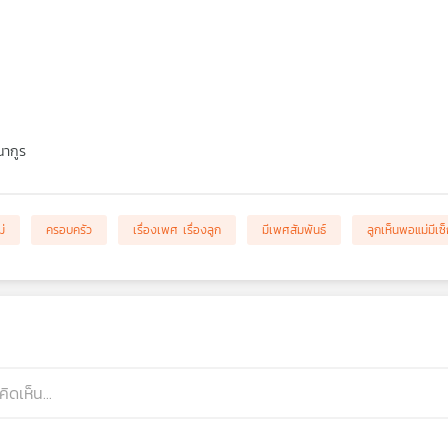
ากูร
ม่
ครอบครัว
เรื่องเพศ เรื่องลูก
มีเพศสัมพันธ์
ลูกเห็นพอแม่มีเซ็