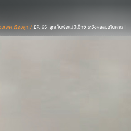
ื่องเพศ เรื่องลูก /
EP. 95: ลูกเห็นพ่อแม่มีเซ็กซ์ ระวังผลลบเกินคาด !