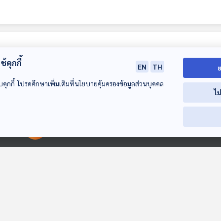
้คุกกี้
EN
TH
ย
บคุกกี้ โปรดศึกษาเพิ่มเติมที่นโยบายคุ้มครองข้อมูลส่วนบุคคล
ไม
20:28
00:00:00
00:00:00
EP. 97: ระวัง! สื่อโป๊
ทำลูกเข้าใจผิดเรื่อง
เพศ
เรื่องเพศ เรื่องลูก