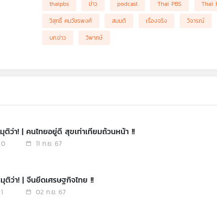
thaipbs
ข่าว
podcast
Thai PBS
Thai 
วิสุทธิ์ คมวัชรพงศ์
สมมติ
เรื่องจริง
วิจารณ์
บก.ข่าว
วิพากษ์
ุติว่า! | คนไทยอยู่ดี สุขเท่าเทียมถ้วนหน้า !!
0
11 ก.ย. 67
ุติว่า! | จีนยึดเศรษฐกิจไทย !!
1
02 ก.ย. 67