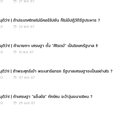
0
27 พ.ค. 67
ุติว่า! | ถ้าประเทศไทยไม่มีคอร์รัปชัน ก็ไม่มีปฏิวัติรัฐประหาร ?
0
23 พ.ค. 67
ุติว่า! | ถ้านายกฯ เศรษฐา ตั้ง "ศิโรตม์" เป็นโฆษกรัฐบาล !!
0
13 พ.ค. 67
มุติว่า! | ถ้าพระศุกร์เข้า พระเสาร์แทรก รัฐบาลเศรษฐาจะเป็นอย่างไร ?
0
07 พ.ค. 67
ุติว่า! | ถ้าเศรษฐา "แข็งข้อ" ทักษิณ จะว้าวุ่นขนาดไหน ?
0
29 เม.ย. 67