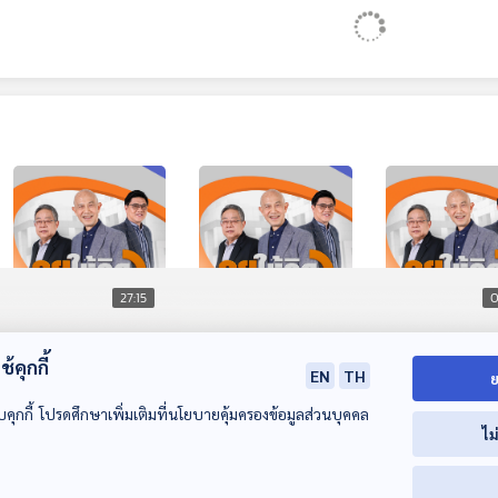
27:15
0
EP. 192: คดี Forex
EP. 192: เขาเล่ามาว่า
EP. 189: ทดสอ
้คุกกี้
อาจโยง ป้อม ภาวุธ |
อคติกับดักทางความ
โหลด9
EN
TH
ย
ลดขนาดข้าราชการ
คิด อย่าเพิ่งรีบสรุป 2
คุยให้คิด
คุยให้คิด
คุยให้คิด
บคุกกี้ โปรดศึกษาเพิ่มเติมที่นโยบายคุ้มครองข้อมูลส่วนบุคคล
ยากที่ต้องทำ | โพย
ไม
สว. กกต. แจงไม่ผิด
กฎหมาย