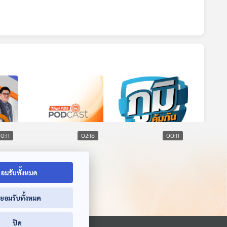
0:11
02:18
00:11
บอัป
EP. 190: การบูรณะ
ทดสอบอัปโหลด8
ปราสาทหินด้วย
ภูมิคุ้มกัน
อมรับทั้งหมด
เทคนิค อนัสติโลซิส
คุยให้คิด
ตอนที่ 2
่ยอมรับทั้งหมด
ปิด