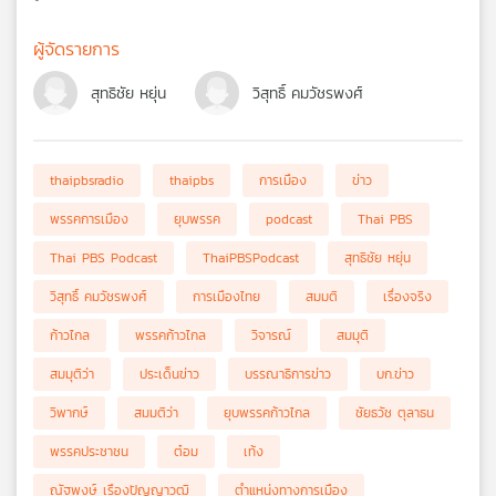
ผู้จัดรายการ
สุทธิชัย หยุ่น
วิสุทธิ์ คมวัชรพงศ์
thaipbsradio
thaipbs
การเมือง
ข่าว
พรรคการเมือง
ยุบพรรค
podcast
Thai PBS
Thai PBS Podcast
ThaiPBSPodcast
สุทธิชัย หยุ่น
วิสุทธิ์ คมวัชรพงศ์
การเมืองไทย
สมมติ
เรื่องจริง
ก้าวไกล
พรรคก้าวไกล
วิจารณ์
สมมุติ
สมมุติว่า
ประเด็นข่าว
บรรณาธิการข่าว
บก.ข่าว
วิพากษ์
สมมติว่า
ยุบพรรคก้าวไกล
ชัยธวัช ตุลาธน
พรรคประชาชน
ต๋อม
เท้ง
ณัฐพงษ์ เรืองปัญญาวุฒิ
ตำแหน่งทางการเมือง