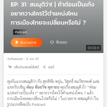
EP. 31: สมมุติว่า! | ถ้าต๋อมเป็นเท้ง
เครือ
ข่าย
อยากวางใครไว้ตำแหน่งไหน
วิทยุ
การเมืองไทยจะเปลี่ยนหรือไม่ ?
ไทย
พี
บี
เอส
ชื่นชอบ
ฟังรายการ
01:03:11
แผนที่
วันที่เผยแพร่ : 12 ส.ค. 67
วิทยุ
เครือ
เพิ่มในเพลย์ลิสต์
แชร์
ข่าย
คุยกันแบบสมมุติว่า กับ สุทธิชัย หยุ่น, วิสุทธิ์ คมวัชรพงศ์ และ
แขกรับเชิญ
ต๋อม ชัยธวัช ตุลาธน
คุยเรื่องสมมุติ ถ้า “ต๋อม
แปลงร่างเป็นเท้ง !” อยากวางใครไว้ตำแหน่งไหน ? แล้ว
การเมืองไทยจะเปลี่ยนไปหรือไม่ ? ในรายการ #สมมุติว่า ใน
รูปแบบฟังฉบับ Podcast