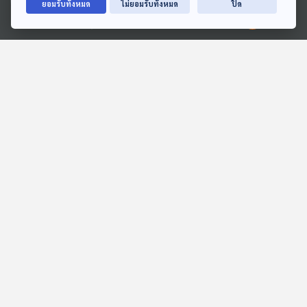
ยอมรับทั้งหมด
ไม่ยอมรับทั้งหมด
ปิด
ตอนที่เกี่ยวข้อง
Ⓒ 2020 องค์การกระจายเสียงและแพร่ภาพสาธารณะแห่งประเทศไทย
01:03:11
01:03:11
EP. 193: ทดสอบอัปโหลด
EP. 192: เขาเล่ามาว่า อคติ
กับดักทางความคิด อย่าเพิ่ง
คุยให้คิด
รีบสรุป 2
คุยให้คิด