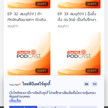
01:03:11
01:03:11
EP. 32: สมมุติว่า! | ถ้า
EP. 33: สมมุติว่า! | อุ๊งอิ๊ง
ทักษิณคือนายกฯ ตัวจริง
ตั้ง ดร.วิทย์ เป็นที่ปรึกษา
การเมืองไทยจะเป็นอย่างไร
ส่วนตัว !!
สมมุติว่า
สมมุติว่า
?
01:03:11
01:03:11
EP. 34: สมมุติว่า! | จีนยึด
EP. 35: สมมุติว่า! | คนไทย
ไทยพีบีเอสใช้คุกกี้
EN
TH
เศรษฐกิจไทย !!
อยู่ดี สุขเท่าเทียมถ้วนหน้า !!
ดาวน์โหลด Thai PBS Podcast Application
สมมุติว่า
สมมุติว่า
เว็บไซต์ของเรามีการจัดเก็บคุกกี้ โปรดศึกษาเพิ่มเติมที่นโยบายคุ้มครอง
ข้อมูลส่วนบุคคล
เพิ่มเติม