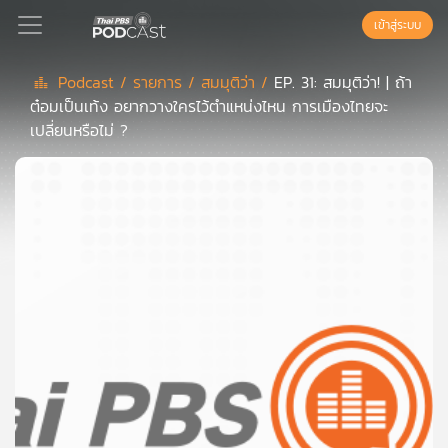
เข้าสู่ระบบ
Podcast /
รายการ /
สมมุติว่า /
EP. 31: สมมุติว่า! | ถ้า
ต๋อมเป็นเท้ง อยากวางใครไว้ตำแหน่งไหน การเมืองไทยจะ
Podcast
เปลี่ยนหรือไม่ ?
เพล
ย์
ลิ
สต์
แนะนำ
เพล
ย์
ลิ
สต์
ของ