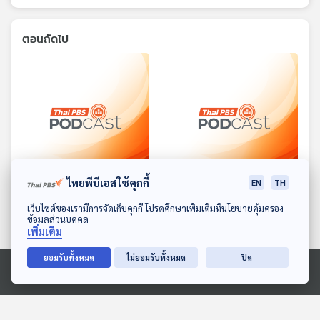
ตอนถัดไป
27:40
27:40
ไทยพีบีเอสใช้คุกกี้
EN
TH
EP. 1608: ปราสาทของ
EP. 1609: น้ำใจนักกีฬาของ
ดาวน์โหลด Thai PBS Podcast Application
เว็บไซต์ของเรามีการจัดเก็บคุกกี้ โปรดศึกษาเพิ่มเติมที่นโยบายคุ้มครอง
แม่มด
แรดน้อย
ข้อมูลส่วนบุคคล
พระอาทิตย์ยิ้มแฉ่ง
พระอาทิตย์ยิ้มแฉ่ง
เพิ่มเติม
ยอมรับทั้งหมด
ไม่ยอมรับทั้งหมด
ปิด
Ⓒ 2020 องค์การกระจายเสียงและแพร่ภาพสาธารณะแห่งประเทศไทย