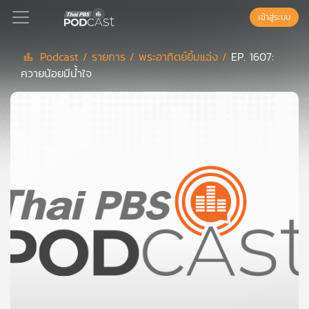
เข้าสู่ระบบ
Podcast /
รายการ /
พระอาทิตย์ยิ้มแฉ่ง /
EP. 1607:
ควายน้อยมีน้ำใจ
Podcast
เพล
ย์
ลิ
สต์
แนะนำ
เพล
ย์
ลิ
สต์
ของ