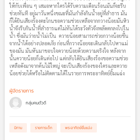
ให้กับเพื่อน ๆ เสมอหากใครได้รับความเดือนร้อนมันก็จะรีบ
เครือ
ช่วยทันที อยู่มาวันหนึ่งขณะที่มันกำลังกินน้ำอยู่ที่ลำธาร มัน
ข่าย
วิทยุ
ก็ได้ยินเสียงร้องตะโกนขอความช่วยเหลือจากกวางน้อยมันหิว
ไทย
น้ำจึงรีบกินน้ำที่ลำธารแต่ไม่ทันได้ระวังตัวจึงพลัดตกลงไปใน
พี
น้ำ ซึ่งมันว่ายน้ำไม่เป็น ควายน้อยสามารถช่วยกวางน้อยขึ้น
บี
จากน้ำได้อย่างปลอดภัย ก่อนที่กวางน้อยจะเดินกลับไปหาแม่
เอส
ของมัน มันหันมาขอบใจควายน้อยด้วยความจริงใจ หลังจาก
นั้นควายน้อยก็เดินต่อไป แต่กลับได้ยินเสียงร้องขอความช่วย
เหลือดังมาจากต้นไม้ใหญ่ จะเป็นเสียงร้องของใครและควาย
แผนที่
น้อยช่วยได้หรือไม่ติดตามได้ในรายการพระอาทิตย์ยิ้มแฉ่ง
วิทยุ
เครือ
ผู้จัดรายการ
ข่าย
กลุ่มคนตัวดี
นิทาน
รายการเด็ก
พระอาทิตย์ยิ้มแฉ่ง