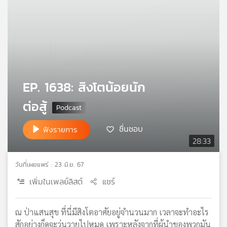
คุณ
เพลง
บทความ
EP. 1638: สิงโตน้อยนัก
ต่อสู้
ข่าว
ชื่นชอบ
และ
ฟังรายการ
กิจกรรม
28:33
วันที่เผยแพร่ : 23 มิ.ย. 67
เกี่ยว
เพิ่มในเพลย์ลิสต์
แชร์
กับ
เรา
ณ ป่าแสนสุข ที่นี่มีสิงโตอาศัยอยู่จำนวนมาก เวลาจะทำอะไร
สักอย่างก็ดูจะวุ่นวายไปหมด เพราะหลังจากที่ผู้นำของพวกมัน