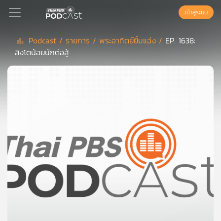
เข้าสู่ระบบ
Podcast /
รายการ /
พระอาทิตย์ยิ้มแฉ่ง /
EP. 1638:
สิงโตน้อยนักต่อสู้
Podcast
เพล
ย์
ลิ
สต์
แนะนำ
เพล
ย์
ลิ
สต์
ของ