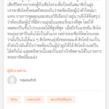
เสียชีวิตจากการต่อสู้กับเสือโคร่งเพื่อป้องกันสมาชิกในฝูง
เครือ
บรรดาสิงโตทั้งหมดจึงตกลงกันว่าจะคัดเลือกผู้นำตัวใหม่มา
ข่าย
วิทยุ
แทน จากการพูดคุยและเสนอวิธีเลือกนำอยู่นานจึงได้ข้อสรุป
ไทย
ว่าต้องเลือกผู้นำที่มีความมุ่งมั่นและแข็งแรงที่สุด โดยให้
พี
ทดสอบปีนขึ้นไปบนยอดไม้ที่สูงที่สุด เมื่อถึงวันแข่งขัน สิงโต
บี
ขนยุ่งอาสาปีนต้นไม้เป็นตัวแรก เหล่ากองเชียร์ก็ตะโกนบอก
เอส
ว่ามันปีนไม่ได้แน่ ๆ สิงโตขนยุ่งจึงขอยอมแพ้ สิงโตอ้วนเป็น
ตัวต่อไปมันตั้งใจว่าจะต้องเป็นผู้นำฝูงให้ได้ สิงโตอ้วนจะปีน
ได้หรือไม่ และหลังจากนั้นจะเป็นอย่างไรติดตามได้ในรายการ
แผนที่
พระอาทิตย์ยิ้มแฉ่ง
วิทยุ
เครือ
ผู้จัดรายการ
ข่าย
กลุ่มคนตัวดี
นิทาน
รายการเด็ก
พระอาทิตย์ยิ้มแฉ่ง