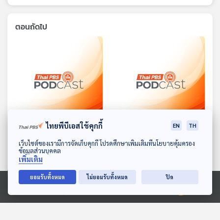
ตอนถัดไป
28:33
28:33
ไทยพีบีเอสใช้คุกกี้
EN
TH
EP. 1639: กอริล่ากับเสือดาว
EP. 1640: ของขวัญจาก
ดาวน์โหลด Thai PBS Podcast Application
เว็บไซต์ของเรามีการจัดเก็บคุกกี้ โปรดศึกษาเพิ่มเติมที่นโยบายคุ้มครอง
เจ้าเล่ห์
คุณยาย
ข้อมูลส่วนบุคคล
พระอาทิตย์ยิ้มแฉ่ง
พระอาทิตย์ยิ้มแฉ่ง
เพิ่มเติม
ยอมรับทั้งหมด
ไม่ยอมรับทั้งหมด
ปิด
Ⓒ 2020 องค์การกระจายเสียงและแพร่ภาพสาธารณะแห่งประเทศไทย