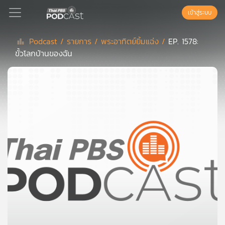
เข้าสู่ระบบ
Podcast /
รายการ /
พระอาทิตย์ยิ้มแฉ่ง /
EP. 1578:
ขั้วโลกบ้านของฉัน
Podcast
เพล
ย์
ลิ
สต์
แนะนำ
เพล
ย์
ลิ
สต์
ของ