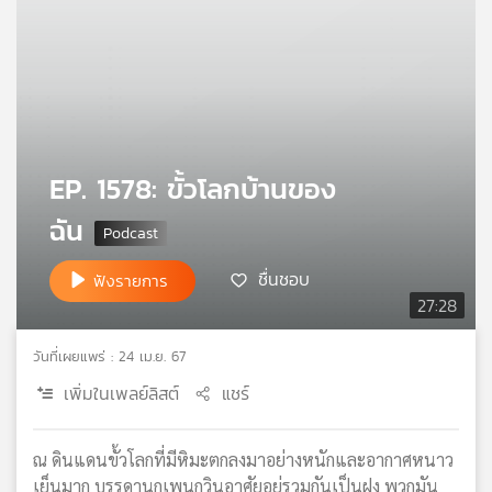
คุณ
เพลง
บทความ
EP. 1578: ขั้วโลกบ้านของ
ฉัน
ข่าว
ชื่นชอบ
และ
ฟังรายการ
กิจกรรม
27:28
วันที่เผยแพร่ : 24 เม.ย. 67
เกี่ยว
เพิ่มในเพลย์ลิสต์
แชร์
กับ
เรา
ณ ดินแดนขั้วโลกที่มีหิมะตกลงมาอย่างหนักและอากาศหนาว
เย็นมาก บรรดานกเพนกวินอาศัยอยู่รวมกันเป็นฝูง พวกมัน