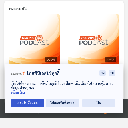
ตอนถัดไป
27:28
27:28
EP. 1579: กระรอกน้อยจอม
EP. 1580: เจ้าเสือจอมเกเร
ไทยพีบีเอสใช้คุกกี้
EN
TH
ขยัน
พระอาทิตย์ยิ้มแฉ่ง
ดาวน์โหลด Thai PBS Podcast Application
เว็บไซต์ของเรามีการจัดเก็บคุกกี้ โปรดศึกษาเพิ่มเติมที่นโยบายคุ้มครอง
พระอาทิตย์ยิ้มแฉ่ง
ข้อมูลส่วนบุคคล
เพิ่มเติม
ยอมรับทั้งหมด
ไม่ยอมรับทั้งหมด
ปิด
Ⓒ 2020 องค์การกระจายเสียงและแพร่ภาพสาธารณะแห่งประเทศไทย