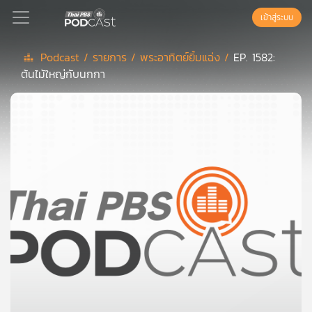
เข้าสู่ระบบ
Podcast /
รายการ /
พระอาทิตย์ยิ้มแฉ่ง /
EP. 1582:
ต้นไม้ใหญ่กับนกกา
Podcast
เพล
ย์
ลิ
สต์
แนะนำ
เพล
ย์
ลิ
สต์
ของ