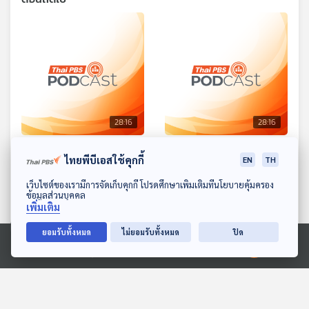
28:16
28:16
EP. 1583: จระเข้น้อยชวนไป
EP. 1584: ช้างใหญ่จอมเกเร
ไทยพีบีเอสใช้คุกกี้
EN
TH
โรงเรียน
พระอาทิตย์ยิ้มแฉ่ง
ดาวน์โหลด Thai PBS Podcast Application
พระอาทิตย์ยิ้มแฉ่ง
เว็บไซต์ของเรามีการจัดเก็บคุกกี้ โปรดศึกษาเพิ่มเติมที่นโยบายคุ้มครอง
ข้อมูลส่วนบุคคล
เพิ่มเติม
ยอมรับทั้งหมด
ไม่ยอมรับทั้งหมด
ปิด
Ⓒ 2020 องค์การกระจายเสียงและแพร่ภาพสาธารณะแห่งประเทศไทย