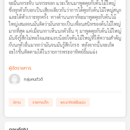
จะมีนกกระจิบ นกกระจอก แวะเวียนมาพูดคุยกับต้นไม้ใหญ่
เครือ
ซึ่งทุกตัวก็บอกเป็นเสียงเดียวกันว่าการได้คุยกับต้นไม้ใหญ่สนุก
ข่าย
และได้หัวเราะทุกครั้ง ทางด้านนกกาก็จะมาพูดคุยกับต้นไม้
วิทยุ
ใหญ่เสมอจนมันคิดว่ามันกลายเป็นเพื่อนสนิทของต้นไม้ใหญ่
ไทย
มากที่สุด แต่เมื่อนกกาเห็นนกตัวอื่น ๆ มาพูดคุยกับต้นไม้ใหญ่
พี
มันจึงรู้สึกไม่พอใจและแอบน้อยใจต้นไม้ใหญ่ที่ให้ความสำคัญ
บี
เอส
กับนกตัวอื่นมากกว่ามันจนมันรู้สึกโกรธ หลังจากนั้นจะเกิด
อะไรขึ้นติดตามได้ในรายการพระอาทิตย์ยิ้มแฉ่ง
แผนที่
ผู้จัดรายการ
วิทยุ
เครือ
กลุ่มคนตัวดี
ข่าย
นิทาน
รายการเด็ก
พระอาทิตย์ยิ้มแฉ่ง
ตอนถัดไป