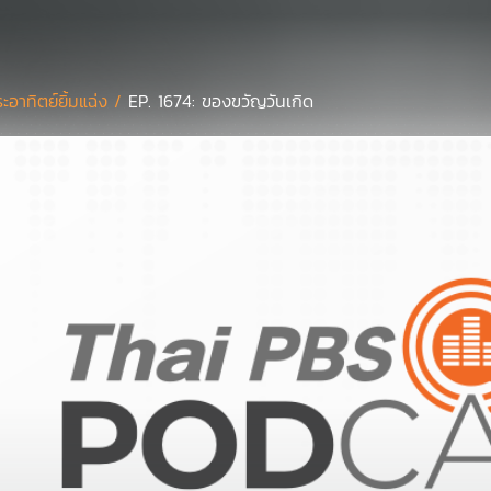
ะอาทิตย์ยิ้มแฉ่ง /
EP. 1674: ของขวัญวันเกิด