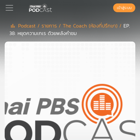
เข้าสู่ระบบ
Podcast /
รายการ /
The Coach (ห้องที่ปรึกษา) /
EP.
38: หยุดความเกเร ด้วยพลังคำชม
Podcast
เพล
ย์
ลิ
สต์
แนะนำ
เพล
ย์
ลิ
สต์
ของ