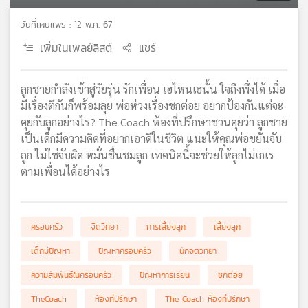
เครือ
วันที่เผยแพร่ : 12 พ.ค. 67
ข่าย
วิทยุ
เพิ่มในเพลย์ลิสต์
แชร์
ไทย
พี
ลูกชายกำลังเข้าสู่วัยรุ่น รักเพื่อน เฮไหนเฮนั้น ใจถึงพึ่งได้ เมื่อ
บี
มีเรื่องตีกันก็พร้อมลุย พ่อห่วงเรื่องชกต่อย อยากป้องกันแต่จะ
เอส
คุยกับลูกอย่างไร? The Coach ห้องที่ปรึกษาชวนคุยว่า ลูกชาย
เป็นเด็กมีความคิดที่อยากเอาดีในชีวิต แนะให้คุณพ่อขยันจับ
ถูก ไม่ใช่จับผิด หมั่นชื่นชมลูก เทคนิคนี้จะช่วยให้ลูกไม่เกเร
แผนที่
ตามเพื่อนได้อย่างไร
วิทยุ
เครือ
ข่าย
ครอบครัว
จิตวิทยา
การเลี้ยงลูก
เลี้ยงลูก
เด็กมีปัญหา
ปัญหาครอบครัว
นักจิตวิทยา
ความสัมพันธ์ในครอบครัว
ปัญหาการเรียน
ชกต่อย
TheCoach
ห้องที่ปรึกษา
The Coach ห้องที่ปรึกษา