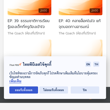
21:00
21:00
EP. 39: ธรรมชาติการเรียน
EP. 40: คลายล็อคในใจ แก้
รู้ของเด็กที่ครูต้องเข้าใจ
จุดบอดทางอารมณ์
The Coach (ห้องที่ปรึกษา)
The Coach (ห้องที่ปรึกษา)
ไทยพีบีเอสใช้คุกกี้
EN
TH
ดาวน์โหลด Thai PBS Podcast Application
เว็บไซต์ของเรามีการจัดเก็บคุกกี้ โปรดศึกษาเพิ่มเติมที่นโยบายคุ้มครอง
ข้อมูลส่วนบุคคล
21:00
21:00
เพิ่มเติม
EP. 41: เรียนดีได้ไม่ยาก ถ้า
EP. 42: ยิ่งแข่งขัน..ยิ่งหลง
ยอมรับทั้งหมด
ไม่ยอมรับทั้งหมด
ปิด
ใช้วิธีนี้
ทาง
Ⓒ 2020 องค์การกระจายเสียงและแพร่ภาพสาธารณะแห่งประเทศไทย
The Coach (ห้องที่ปรึกษา)
The Coach (ห้องที่ปรึกษา)