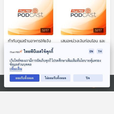
52:57
52:57
กำกับดูแลร้านอาหารให้แจ้ง
เสนอหน่วงเงินก่อนโอน และ
ส่วนผสมป้องกันการแพ้
พัฒนาระบบคุ้มครองผู้
ไทยพีบีเอสใช้คุกกี้
EN
TH
อาหาร / สคบ. ตรวจสอบ
บริโภคลดการหลอกจากแก๊ง
ภูมิคุ้มกัน
ภูมิคุ้มกัน
ค่ายรถ BYD ลดราคา /
คอลเซ็นเตอร์ / สังเกตกลิ่น
ดาวน์โหลด Thai PBS Podcast Application
เว็บไซต์ของเรามีการจัดเก็บคุกกี้ โปรดศึกษาเพิ่มเติมที่นโยบายคุ้มครอง
มาตรการส่งดี เปิดกล่องดู
กลิ่นแปลกอาจอันตราย
ข้อมูลส่วนบุคคล
เพิ่มเติม
สินค้าได้ก่อนจ่ายเงินปลาย
ทาง / ทำไมการเดินสบาย ๆ
ยอมรับทั้งหมด
ไม่ยอมรับทั้งหมด
ปิด
ถึงไม่เพียงพอเมื่อต้องการ
Ⓒ 2020 องค์การกระจายเสียงและแพร่ภาพสาธารณะแห่งประเทศไทย
ออกกำลังกายเพื่อสุขภาพที่
ดี
52:57
52:57
ตำรวจไซเบอร์จับเครือข่าย
เพิกถอนใบอนุญาตประกัน