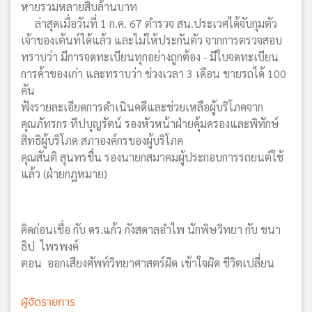
หายรวมหลายสิบล้านบาท
ล่าสุดเมื่อวันที่ 1 ก.ค. 67 ตำรวจ สน.ประเวศได้จับกุมตัว
เจ้าของเต้นท์ได้แล้ว และไม่ให้ประกันตัว จากการตรวจสอบ
ทราบว่า มีการจดทะเบียนทุกอย่างถูกต้อง - มีใบจดทะเบียน
การค้าของเก่า และทราบว่า ช่วงเวลา 3 เดือน ขายรถได้ 100
คัน
ฟังรายละเอียดการดำเนินคดีและช่วยเหลือผู้บริโภคจาก
คุณภัทรกร ทีปบุญรัตน์ รองหัวหน้าฝ่ายคุ้มครองและพิทักษ์
สิทธิผู้บริโภค สภาองค์กรของผู้บริโภค
คุณสันติ สุนทรชื่น รองนายกสมาคมผู้ประกอบการรถยนต์ใช้
แล้ว (ฝ่ายกฎหมาย)
คิดก่อนเชื่อ กับ ดร.แก้ว กังสดาลอำไพ นักพิษวิทยา กับ ชนา
ธิป ไพรพงค์
ตอน ออกเสียงศัพท์วิทยาศาสตร์ผิด เข้าใจผิด ชีวิตเปลี่ยน
ผู้จัดรายการ