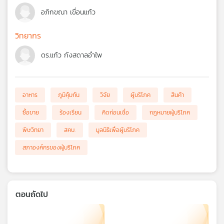
อภิกขณา เขื่อนแก้ว
วิทยากร
ดร.แก้ว กังสดาลอำไพ
อาหาร
ภูมิคุ้มกัน
วิจัย
ผู้บริโภค
สินค้า
ซื้อขาย
ร้องเรียน
คิดก่อนเชื่อ
กฎหมายผู้บริโภค
พิษวิทยา
สคบ.
มูลนิธิเพื่อผู้บริโภค
สภาองค์กรของผู้บริโภค
ตอนถัดไป