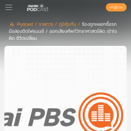
เข้าสู่ระบบ
Podcast /
รายการ /
ภูมิคุ้มกัน /
ร้องถูกหลอกซื้อรถ
มือสองติดไฟแนนซ์ / ออกเสียงศัพท์วิทยาศาสตร์ผิด เข้าใจ
Podcast
ผิด ชีวิตเปลี่ยน
เพล
ย์
ลิ
สต์
แนะนำ
เพล
ย์
ลิ
สต์
ของ