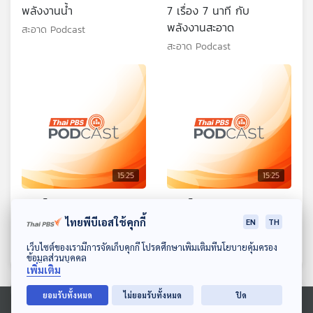
พลังงานน้ำ
7 เรื่อง 7 นาที กับ
พลังงานสะอาด
สะอาด Podcast
สะอาด Podcast
15:25
15:25
ปลดล็อกโซลาร์บนหลังคา
ปลดล็อกนโยบายพลังงาน
สะอาด สร้างโอกาสประเทศ
ไทยพีบีเอสใช้คุกกี้
สะอาด Podcast
EN
TH
สะอาด Podcast
ดาวน์โหลด Thai PBS Podcast Application
เว็บไซต์ของเรามีการจัดเก็บคุกกี้ โปรดศึกษาเพิ่มเติมที่นโยบายคุ้มครอง
ข้อมูลส่วนบุคคล
เพิ่มเติม
ยอมรับทั้งหมด
ไม่ยอมรับทั้งหมด
ปิด
ตอนที่เกี่ยวข้อง