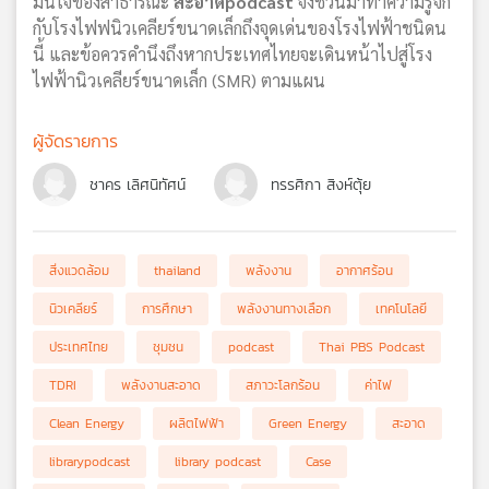
มั่นใจของสาธารณะ
สะอาดpodcast
จึงชวนมาทำความรู้จัก
กับโรงไฟฟนิวเคลียร์ขนาดเล็กถึงจุดเด่นของโรงไฟฟ้าชนิดน
นี้ และข้อควรคำนึงถึงหากประเทศไทยจะเดินหน้าไปสู่โรง
ไฟฟ้านิวเคลียร์ขนาดเล็ก (SMR) ตามแผน
ผู้จัดรายการ
ชาคร เลิศนิทัศน์
ทรรศิกา สิงห์ตุ้ย
สิ่งแวดล้อม
thailand
พลังงาน
อากาศร้อน
นิวเคลียร์
การศึกษา
พลังงานทางเลือก
เทคโนโลยี
ประเทศไทย
ชุมชน
podcast
Thai PBS Podcast
TDRI
พลังงานสะอาด
สภาวะโลกร้อน
ค่าไฟ
Clean Energy
ผลิตไฟฟ้า
Green Energy
สะอาด
librarypodcast
library podcast
Case