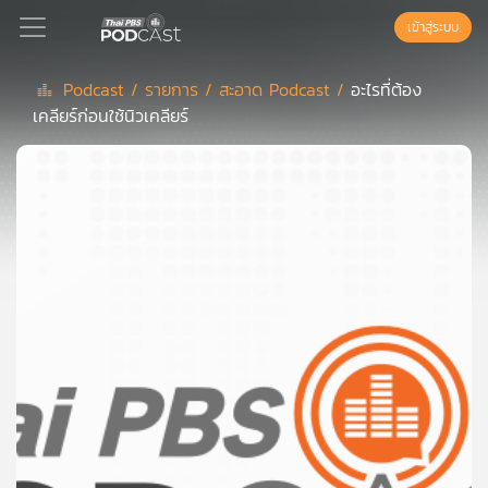
เข้าสู่ระบบ
Podcast /
รายการ /
สะอาด Podcast /
อะไรที่ต้อง
เคลียร์ก่อนใช้นิวเคลียร์
Podcast
เพล
ย์
ลิ
สต์
แนะนำ
เพล
ย์
ลิ
สต์
ของ