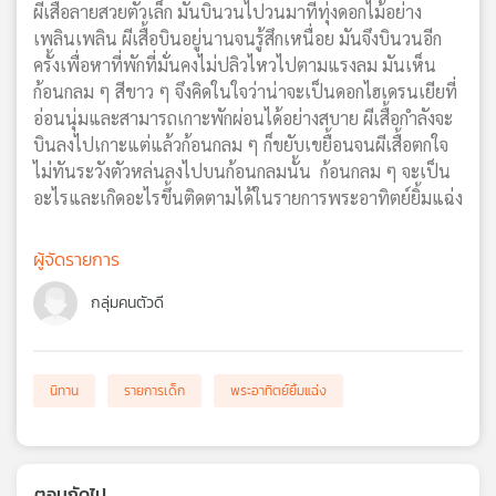
ผีเสื้อลายสวยตัวเล็ก มันบินวนไปวนมาที่ทุ่งดอกไม้อย่าง
เครือ
เพลินเพลิน ผีเสื้อบินอยู่นานจนรู้สึกเหนื่อย มันจึงบินวนอีก
ข่าย
ครั้งเพื่อหาที่พักที่มั่นคงไม่ปลิวไหวไปตามแรงลม มันเห็น
วิทยุ
ก้อนกลม ๆ สีขาว ๆ จึงคิดในใจว่าน่าจะเป็นดอกไฮเดรนเยียที่
ไทย
อ่อนนุ่มและสามารถเกาะพักผ่อนได้อย่างสบาย ผีเสื้อกำลังจะ
พี
บินลงไปเกาะแต่แล้วก้อนกลม ๆ ก็ขยับเขยื้อนจนผีเสื้อตกใจ
บี
เอส
ไม่ทันระวังตัวหล่นลงไปบนก้อนกลมนั้น ก้อนกลม ๆ จะเป็น
อะไรและเกิดอะไรขึ้นติดตามได้ในรายการพระอาทิตย์ยิ้มแฉ่ง
แผนที่
ผู้จัดรายการ
วิทยุ
เครือ
กลุ่มคนตัวดี
ข่าย
นิทาน
รายการเด็ก
พระอาทิตย์ยิ้มแฉ่ง
ตอนถัดไป