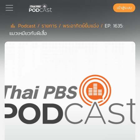
เข้าสู่ระบบ
Podcast /
รายการ /
พระอาทิตย์ยิ้มแฉ่ง /
EP. 1635:
แมวเหมียวกับผีเสื้อ
Podcast
เพล
ย์
ลิ
สต์
แนะนำ
เพล
ย์
ลิ
สต์
ของ