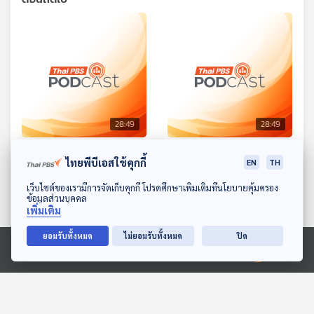
28:49
28:49
EP. 1636: กระต่ายน้อยกับ
EP. 1637: สองจ๋อยอดนัก
ไทยพีบีเอสใช้คุกกี้
EN
TH
หมาจิ้งจอกนักล่า
ออม
ดาวน์โหลด Thai PBS Podcast Application
พระอาทิตย์ยิ้มแฉ่ง
พระอาทิตย์ยิ้มแฉ่ง
เว็บไซต์ของเรามีการจัดเก็บคุกกี้ โปรดศึกษาเพิ่มเติมที่นโยบายคุ้มครอง
ข้อมูลส่วนบุคคล
เพิ่มเติม
ยอมรับทั้งหมด
ไม่ยอมรับทั้งหมด
ปิด
Ⓒ 2020 องค์การกระจายเสียงและแพร่ภาพสาธารณะแห่งประเทศไทย