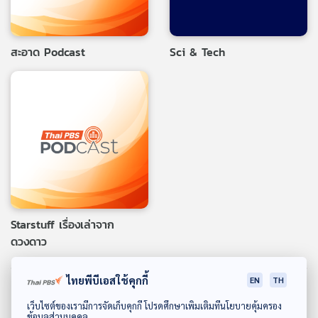
สะอาด Podcast
Sci & Tech
Starstuff เรื่องเล่าจาก
ดวงดาว
ไทยพีบีเอสใช้คุกกี้
EN
TH
หนังสือเสียงและการศึกษา
ดาวน์โหลด Thai PBS Podcast Application
เว็บไซต์ของเรามีการจัดเก็บคุกกี้ โปรดศึกษาเพิ่มเติมที่นโยบายคุ้มครอง
ข้อมูลส่วนบุคคล