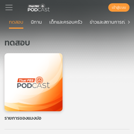
เข้าสู่ระบบ
ทดสอบ
นิทาน
เด็กและครอบครัว
ข่าวและสถานการณ์
Podcast
ทดสอบ
เพล
ย์
ลิ
สต์
แนะนำ
เพล
ย์
ลิ
รายการของแมงปอ
สต์
ของ