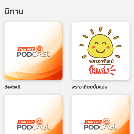
คุณ
นิทาน
เพลง
บทความ
ข่าว
และ
กิจกรรม
devball
พระอาทิตย์ยิ้มแฉ่ง
เกี่ยว
กับ
เรา