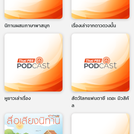
เครือ
ข่าย
วิทยุ
นิทานผสมภาษาพาสนุก
เรื่องเล่าจากดาวดวงนั้น
ไทย
พี
บี
เอส
แผนที่
วิทยุ
เครือ
ข่าย
หูยาวเล่าเรื่อง
สัตว์โลกแฟนตาซี เดอะ มิวสิคั
ล